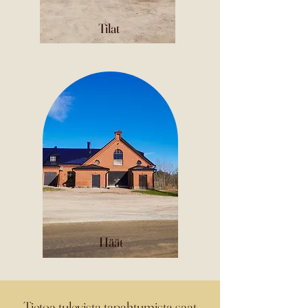
Tilat
Häät
Tietoa tulevista tapahtumista saat