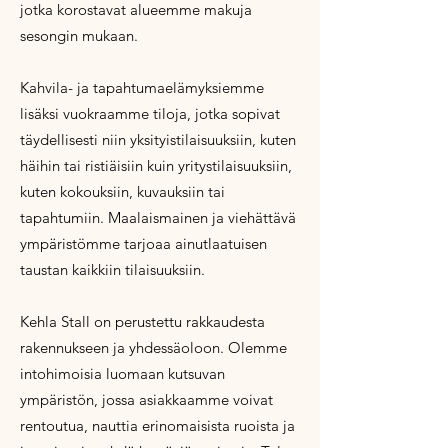
jotka korostavat alueemme makuja
sesongin mukaan.
Kahvila- ja tapahtumaelämyksiemme
lisäksi vuokraamme tiloja, jotka sopivat
täydellisesti niin yksityistilaisuuksiin, kuten
häihin tai ristiäisiin kuin yritystilaisuuksiin,
kuten kokouksiin, kuvauksiin tai
tapahtumiin. Maalaismainen ja viehättävä
ympäristömme tarjoaa ainutlaatuisen
taustan kaikkiin tilaisuuksiin. ​
Kehla Stall on perustettu rakkaudesta
rakennukseen ja yhdessäoloon. O
lemme
intohimoisia luomaan kutsuvan
ympäristön, jossa asiakkaamme voivat
rentoutua, nauttia erinomaisista ruoista ja