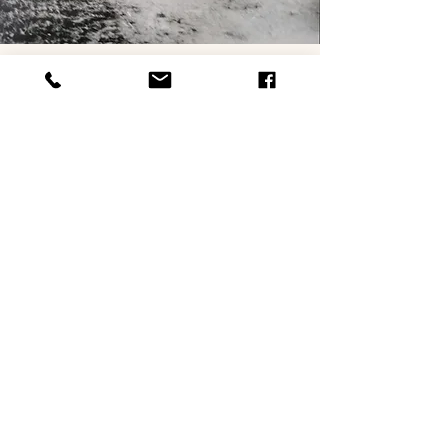
1901
Navetta on rakennettu Kehlan
pihapiiriin vuonna 1901 ja se käsitti
myös tallin, vaunuvajan ja sikalan.
Porkkalan paranteesin aikana Kehla
toimi neuvostosotilaiden rajavartioston
päämajana ja sodan jälkeen navetassa
säilytettiin muun muassa
vapaapalokunnan tarvikkeita. Nykyään
rakennus kuuluu 5. sukupolvelle, joka
rakkaudesta rakennukseen on ottanut
tehtäväkseen kunnostaa sitä ja tuoda
tilalle taas eloa ja ihmisiä.