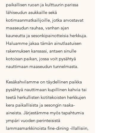
paikallisen ruoan ja kulttuurin parissa
lähiseudun asukkaille sekä
kotimaanmatkailijoille, jotka arvostavat
maaseudun rauhaa, vanhan ajan
kauneutta ja sesonkipainotteisia herkkuja.
Haluamme jakaa tämän ainutlaatuisen
rakennuksen kanssasi, antaen sinulle
kotoisan paikan, jossa voit pysähtyä
nauttimaan maaseudun tunnelmasta.
Kesäkahvilamme on täydellinen paikka
pysähtyä nauttimaan
kupillinen kahvia tai
teetä herkullisten kotitekoisten herkkujen
kera paikallisista ja sesongin raaka-
aineista. ​Järjestämme myös tapahtumia
ympäri vuoden perinteisistä
lammasmarkkinoista fine-dining -illallisiin,