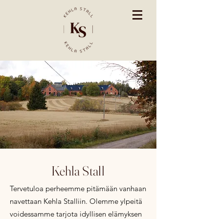
Kehla Stall
Tervetuloa perheemme pitämään vanhaan
navettaan Kehla Stalliin. Olemme ylpeitä
voidessamme tarjota
idyllisen elämyksen